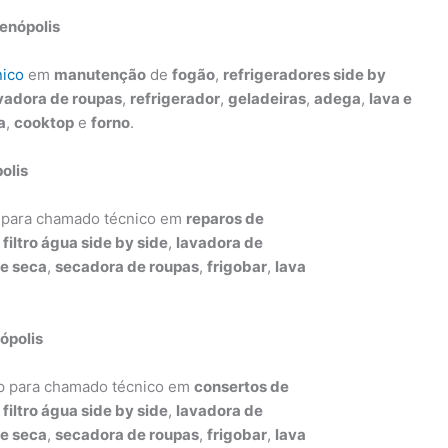
enópolis
ico
em
manutenção
de
fogão
,
refrigeradores side by
vadora de roupas
,
refrigerador
,
geladeiras
,
adega
,
lava e
a
,
cooktop
e
forno
.
olis
p para chamado técnico em
reparos de
,
filtro água side by side
,
lavadora de
 e seca
,
secadora de roupas
,
frigobar
,
lava
ópolis
mp para chamado técnico em
consertos de
,
filtro água side by side
,
lavadora de
 e seca
,
secadora de roupas
,
frigobar
,
lava