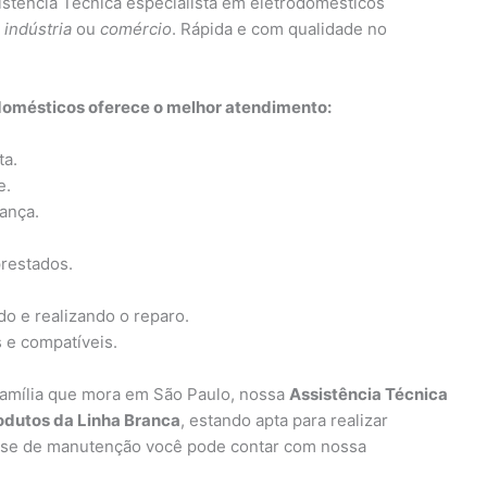
stência Técnica especialista em eletrodomésticos
,
indústria
ou
comércio
. Rápida e com qualidade no
domésticos oferece o melhor atendimento:
ta.
e.
iança.
prestados.
o e realizando o reparo.
s e compatíveis.
 família que mora em São Paulo, nossa
Assistência Técnica
odutos da Linha Branca
, estando apta para realizar
cise de manutenção você pode contar com nossa