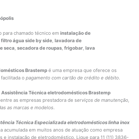
ópolis
mp para chamado técnico em
instalação de
,
filtro água side by side
,
lavadora de
 e seca
,
secadora de roupas
,
frigobar
,
lava
odomésticos Brastemp
é uma empresa que oferece os
facilitada o
pagamento com cartão de crédito e débito
.
 Assistência Técnica eletrodomésticos Brastemp
 entre as empresas prestadora de s
erviços de manutenção,
odas as marcas e modelos
.
tência Técnica Especializada eletrodomésticos linha inox
cia acumulada em muitos anos de atuação como empresa
 e instalação de eletrodoméstico. Ligue para 11 (11) 3836-