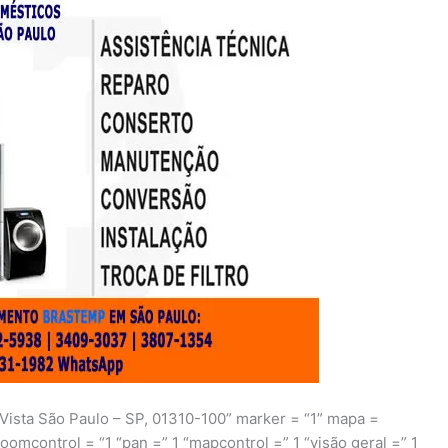
 Vista São Paulo – SP, 01310-100” marker = “1” mapa =
oomcontrol = “1 “pan =” 1 “mapcontrol =” 1 “visão geral =” 1