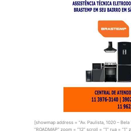
[showmap address = “Av. Paulista, 1020 – Bela
“ROADMAP” zoom = “12” scroll = “1” rua = “1” z