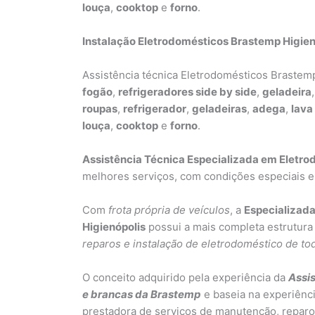
louça
,
cooktop
e
forno
.
Instalação Eletrodomésticos Brastemp Higien
Assistência técnica Eletrodomésticos Braste
fogão
,
refrigeradores side by side
,
geladeira
roupas
,
refrigerador
,
geladeiras
,
adega
,
lava
louça
,
cooktop
e
forno
.
Assistência Técnica Especializada em Eletr
melhores serviços, com condições especiais e 
Com
frota própria de veículos
, a
Especializada
Higienópolis
possui a mais completa estrutura
reparos e instalação de eletrodoméstico de t
O conceito adquirido pela experiência da
Assis
e brancas da Brastemp
e baseia na experiên
prestadora de serviços de manutenção, reparos