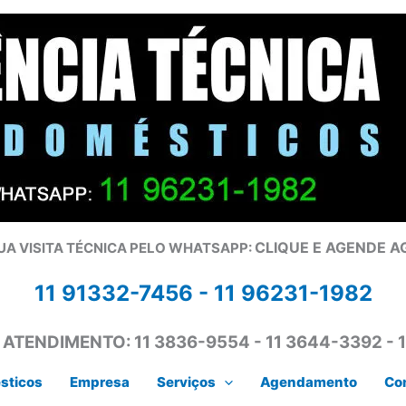
CLIQUE E AGENDE 
UA VISITA TÉCNICA PELO WHATSAPP:
11 91332-7456 -
11 96231-1982
 ATENDIMENTO:
11 3836-9554 - 11 3644-3392 - 
sticos
Empresa
Serviços
Agendamento
Co