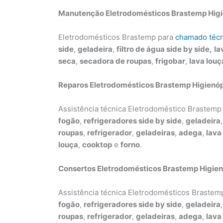
Manutenção Eletrodomésticos Brastemp Higi
Eletrodomésticos Brastemp para
chamado técn
side
,
geladeira
,
filtro de água side by side,
la
seca
,
secadora de roupas
,
frigobar
,
lava louç
Reparos Eletrodomésticos Brastemp Higienóp
Assistência técnica Eletrodoméstico Brastem
fogão
,
refrigeradores side by side
,
geladeira
roupas
,
refrigerador
,
geladeiras
,
adega
,
lava
louça
,
cooktop
e
forno
.
Consertos Eletrodomésticos Brastemp Higien
Assistência técnica Eletrodomésticos Braste
fogão
,
refrigeradores side by side
,
geladeira
roupas
,
refrigerador
,
geladeiras
,
adega
,
lava