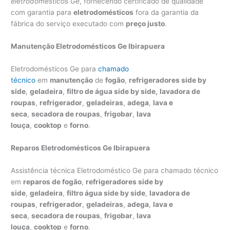
eletrodomésticos Ge
, fornecendo certificado de qualidade
com garantia para
eletrodomésticos
fora da garantia da
fábrica do serviço executado com
preço justo
.
Manutenção Eletrodomésticos Ge Ibirapuera
Eletrodomésticos Ge para
chamado
técnico
em
manutenção
de
fogão
,
refrigeradores side by
side
,
geladeira
,
filtro de água side by side,
lavadora de
roupas
,
refrigerador
,
geladeiras
,
adega
,
lava e
seca
,
secadora de roupas
,
frigobar
,
lava
louça
,
cooktop
e
forno
.
Reparos Eletrodomésticos Ge Ibirapuera
Assistência técnica Eletrodoméstico Ge para chamado técnico
em
reparos de fogão
,
refrigeradores side by
side
,
geladeira
,
filtro água side by side
,
lavadora de
roupas
,
refrigerador
,
geladeiras
,
adega
,
lava e
seca
,
secadora de roupas
,
frigobar
,
lava
louça
,
cooktop
e
forno
.