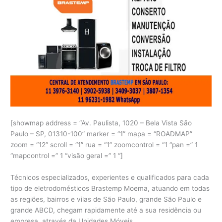
[showmap address = “Av. Paulista, 1020 – Bela Vista São
Paulo – SP, 01310-100” marker = “1” mapa = “ROADMAP”
zoom = “12” scroll = “1” rua = “1” zoomcontrol = “1 “pan =” 1
“mapcontrol =” 1 “visão geral =” 1 “]
Técnicos especializados, experientes e qualificados para cada
tipo de eletrodomésticos Brastemp Moema, atuando em todas
as regiões, bairros e vilas de São Paulo, grande São Paulo e
grande ABCD, chegam rapidamente até a sua residência ou
empresa, através da Unidades Móveis.