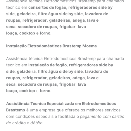
Assistência técnica Eletrodomésticos Brastemp para chamado
técnico em
consertos de fogão
,
refrigeradores side by
side
,
geladeira
,
filtro água side by side
,
lavadora de
roupas
,
refrigerador
,
geladeiras
,
adega
,
lava e
seca
,
secadora de roupas
,
frigobar
,
lava
louça
,
cooktop
e
forno
.
Instalação Eletrodomésticos Brastemp Moema
Assistência técnica Eletrodomésticos Brastemp para chamado
técnico em
instalação de fogão
,
refrigeradores side by
side
,
geladeira
,
filtro água side by side
,
lavadora de
roupas
,
refrigerador
,
geladeiras
,
adega
,
lava e
seca
,
secadora de roupas
,
frigobar
,
lava
louça
,
cooktop
e
forno
.
Assistência Técnica Especializada em Eletrodomésticos
Brastemp
é uma empresa que oferece os melhores serviços,
com condições especiais e facilitada o
pagamento com cartão
de crédito e débito
.