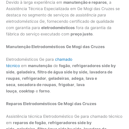
Devido à larga experiência em
manutenção e reparos
, a
Assistência Técnica Especializada em Ge Mogi das Cruzes se
destaca no segmento de serviços de
assistência para
eletrodomésticos Ge
, fornecendo certificado de qualidade
com garantia para
eletrodomésticos
fora da garantia da
fábrica do serviço executado com
preço justo
.
Manutenção Eletrodomésticos Ge Mogi das Cruzes
Eletrodomésticos Ge para
chamado
técnico
em
manutenção
de
fogão
,
refrigeradores side by
side
,
geladeira
,
filtro de água side by side,
lavadora de
roupas
,
refrigerador
,
geladeiras
,
adega
,
lava e
seca
,
secadora de roupas
,
frigobar
,
lava
louça
,
cooktop
e
forno
.
Reparos Eletrodomésticos Ge Mogi das Cruzes
Assistência técnica Eletrodoméstico Ge para chamado técnico
em
reparos de fogão
,
refrigeradores side by
side
,
geladeira
,
filtro água side by side
,
lavadora de