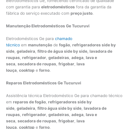
eletrodomésticos Ge
, fornecendo certificado de qualidade
com garantia para
eletrodomésticos
fora da garantia da
fábrica do serviço executado com
preço justo
.
Manutenção Eletrodomésticos Ge Tucuruvi
Eletrodomésticos Ge para
chamado
técnico
em
manutenção
de
fogão
,
refrigeradores side by
side
,
geladeira
,
filtro de água side by side,
lavadora de
roupas
,
refrigerador
,
geladeiras
,
adega
,
lava e
seca
,
secadora de roupas
,
frigobar
,
lava
louça
,
cooktop
e
forno
.
Reparos Eletrodomésticos Ge Tucuruvi
Assistência técnica Eletrodoméstico Ge para chamado técnico
em
reparos de fogão
,
refrigeradores side by
side
,
geladeira
,
filtro água side by side
,
lavadora de
roupas
,
refrigerador
,
geladeiras
,
adega
,
lava e
seca
,
secadora de roupas
,
frigobar
,
lava
louça
,
cooktop
e
forno
.