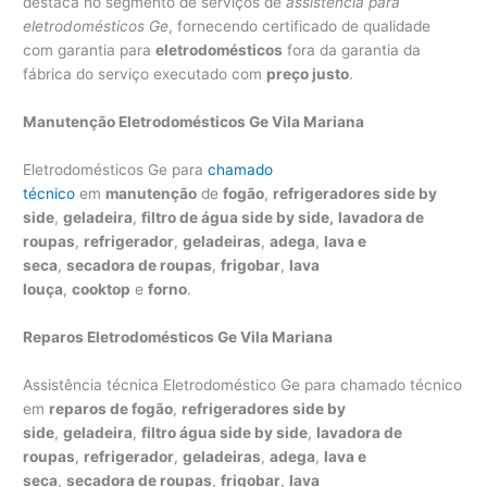
destaca no segmento de serviços de
assistência para
eletrodomésticos Ge
, fornecendo certificado de qualidade
com garantia para
eletrodomésticos
fora da garantia da
fábrica do serviço executado com
preço justo
.
Manutenção Eletrodomésticos Ge Vila Mariana
Eletrodomésticos Ge para
chamado
técnico
em
manutenção
de
fogão
,
refrigeradores side by
side
,
geladeira
,
filtro de água side by side,
lavadora de
roupas
,
refrigerador
,
geladeiras
,
adega
,
lava e
seca
,
secadora de roupas
,
frigobar
,
lava
louça
,
cooktop
e
forno
.
Reparos Eletrodomésticos Ge Vila Mariana
Assistência técnica Eletrodoméstico Ge para chamado técnico
em
reparos de fogão
,
refrigeradores side by
side
,
geladeira
,
filtro água side by side
,
lavadora de
roupas
,
refrigerador
,
geladeiras
,
adega
,
lava e
seca
,
secadora de roupas
,
frigobar
,
lava