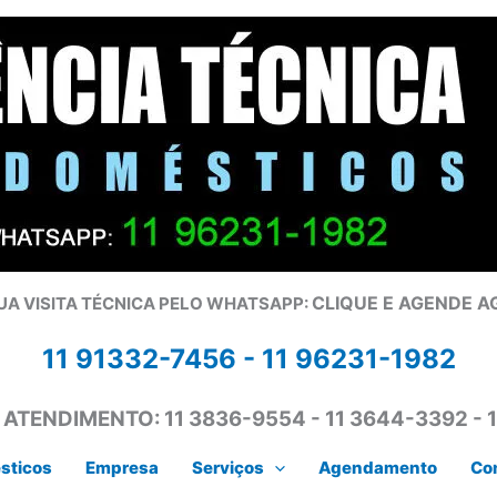
CLIQUE E AGENDE 
UA VISITA TÉCNICA PELO WHATSAPP:
11 91332-7456 -
11 96231-1982
 ATENDIMENTO:
11 3836-9554 - 11 3644-3392 - 
sticos
Empresa
Serviços
Agendamento
Co