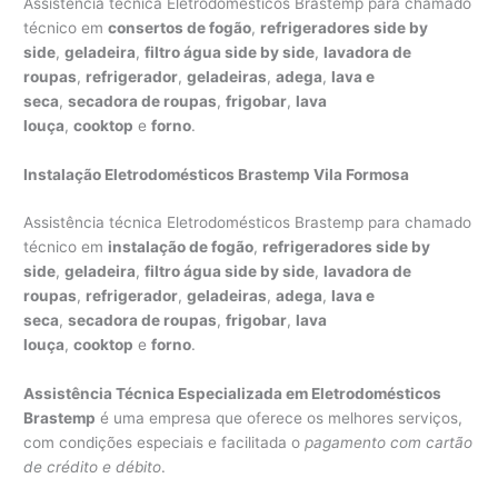
Assistência técnica Eletrodomésticos Brastemp para chamado
técnico em
consertos de fogão
,
refrigeradores side by
side
,
geladeira
,
filtro água side by side
,
lavadora de
roupas
,
refrigerador
,
geladeiras
,
adega
,
lava e
seca
,
secadora de roupas
,
frigobar
,
lava
louça
,
cooktop
e
forno
.
Instalação Eletrodomésticos Brastemp Vila Formosa
Assistência técnica Eletrodomésticos Brastemp para chamado
técnico em
instalação de fogão
,
refrigeradores side by
side
,
geladeira
,
filtro água side by side
,
lavadora de
roupas
,
refrigerador
,
geladeiras
,
adega
,
lava e
seca
,
secadora de roupas
,
frigobar
,
lava
louça
,
cooktop
e
forno
.
Assistência Técnica Especializada em Eletrodomésticos
Brastemp
é uma empresa que oferece os melhores serviços,
com condições especiais e facilitada o
pagamento com cartão
de crédito e débito
.