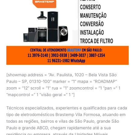
[showmap address = “Av. Paulista, 1020 – Bela Vista São
Paulo – SP, 01310-100” marker = “1” mapa = “ROADMAP”
zoom = “12” scroll = “1” rua = “1” zoomcontrol = “1 “pan =” 1
“mapcontrol =” 1 “visão geral =” 1 “]
Técnicos especializados, experientes e qualificados para cada
tipo de eletrodomésticos Brastemp Vila Formosa, atuando em
todas as regiões, bairros e vilas de São Paulo, grande São
Paulo e grande ABCD, chegam rapidamente até a sua
residência ou empresa, através da Unidades Móveis.