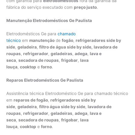
com garantia para
eletrodomésticos
fora da garantia da
fábrica do serviço executado com
preço justo
.
Manutenção Eletrodomésticos Ge Paulista
Eletrodomésticos Ge para
chamado
técnico
em
manutenção
de
fogão
,
refrigeradores side by
side
,
geladeira
,
filtro de água side by side,
lavadora de
roupas
,
refrigerador
,
geladeiras
,
adega
,
lava e
seca
,
secadora de roupas
,
frigobar
,
lava
louça
,
cooktop
e
forno
.
Reparos Eletrodomésticos Ge Paulista
Assistência técnica Eletrodoméstico Ge para chamado técnico
em
reparos de fogão
,
refrigeradores side by
side
,
geladeira
,
filtro água side by side
,
lavadora de
roupas
,
refrigerador
,
geladeiras
,
adega
,
lava e
seca
,
secadora de roupas
,
frigobar
,
lava
louça
,
cooktop
e
forno
.