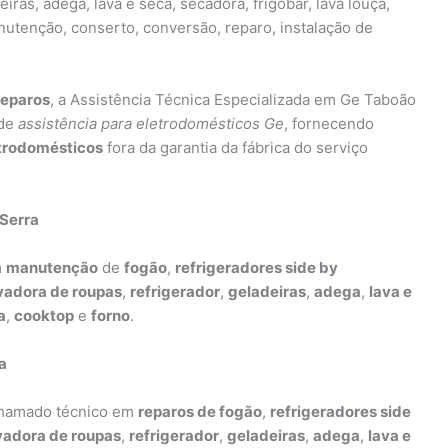
eiras, adega, lava e seca, secadora, frigobar, lava louça,
nutenção, conserto, conversão, reparo, instalação de
reparos
, a Assistência Técnica Especializada em Ge Taboão
 de
assistência para eletrodomésticos Ge
, fornecendo
trodomésticos
fora da garantia da fábrica do serviço
Serra
m
manutenção
de
fogão
,
refrigeradores side by
vadora de roupas
,
refrigerador
,
geladeiras
,
adega
,
lava e
a
,
cooktop
e
forno
.
a
 chamado técnico em
reparos de fogão
,
refrigeradores side
vadora de roupas
,
refrigerador
,
geladeiras
,
adega
,
lava e