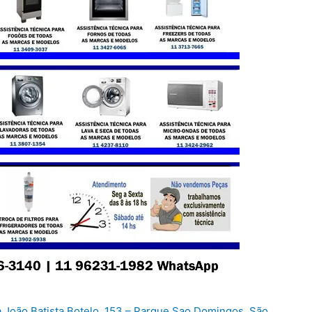
 João Batista Botelo, 153 – Parque Sao Domingos, São