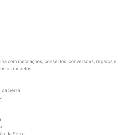
alha com instalações, consertos, conversões, reparos e
dos os modelos.
 da Serra
ra
a
a
oão da Serra