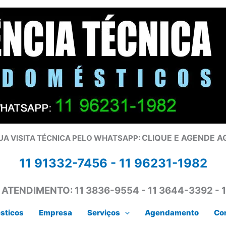
CLIQUE E AGENDE 
UA VISITA TÉCNICA PELO WHATSAPP:
11 91332-7456 -
11 96231-1982
 ATENDIMENTO:
11 3836-9554 - 11 3644-3392 - 
sticos
Empresa
Serviços
Agendamento
Co