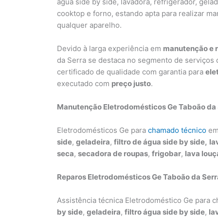
água side by side, lavadora, refrigerador, gelad
cooktop e forno, estando apta para realizar ma
qualquer aparelho.
Devido à larga experiência em
manutenção e 
da Serra se destaca no segmento de serviços
certificado de qualidade com garantia para
ele
executado com
preço justo
.
Manutenção Eletrodomésticos Ge Taboão da 
Eletrodomésticos Ge para
chamado técnico
e
side
,
geladeira
,
filtro de água side by side,
la
seca
,
secadora de roupas
,
frigobar
,
lava louç
Reparos Eletrodomésticos Ge Taboão da Serr
Assistência técnica Eletrodoméstico Ge para
by side
,
geladeira
,
filtro água side by side
,
la