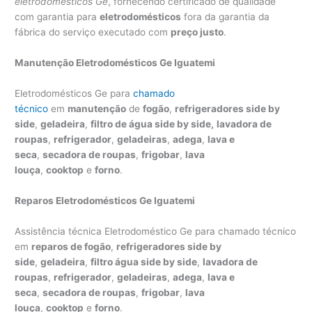
eletrodomésticos Ge
, fornecendo certificado de qualidade
com garantia para
eletrodomésticos
fora da garantia da
fábrica do serviço executado com
preço justo
.
Manutenção Eletrodomésticos Ge Iguatemi
Eletrodomésticos Ge para
chamado
técnico
em
manutenção
de
fogão
,
refrigeradores side by
side
,
geladeira
,
filtro de água side by side,
lavadora de
roupas
,
refrigerador
,
geladeiras
,
adega
,
lava e
seca
,
secadora de roupas
,
frigobar
,
lava
louça
,
cooktop
e
forno
.
Reparos Eletrodomésticos Ge Iguatemi
Assistência técnica Eletrodoméstico Ge para chamado técnico
em
reparos de fogão
,
refrigeradores side by
side
,
geladeira
,
filtro água side by side
,
lavadora de
roupas
,
refrigerador
,
geladeiras
,
adega
,
lava e
seca
,
secadora de roupas
,
frigobar
,
lava
louça
,
cooktop
e
forno
.