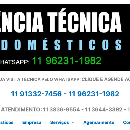
CLIQUE E AGENDE 
UA VISITA TÉCNICA PELO WHATSAPP:
11 91332-7456 -
11 96231-1982
 ATENDIMENTO:
11 3836-9554 - 11 3644-3392 - 
sticos
Empresa
Serviços
Agendamento
Co